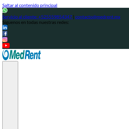
Saltar al contenido principal
Servicio al cliente:
+525559854347
|
contacto@medrent.mx
Síguenos en todas nuestras redes: