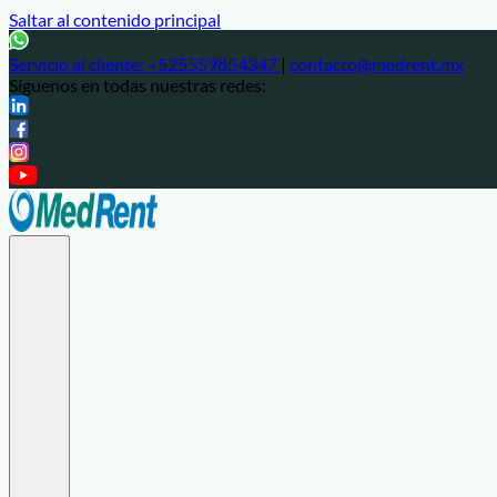
Saltar al contenido principal
Servicio al cliente:
+525559854347
|
contacto@medrent.mx
Síguenos en todas nuestras redes: