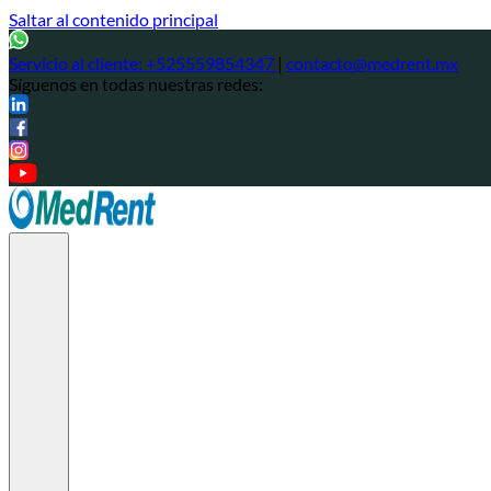
Saltar al contenido principal
Servicio al cliente:
+525559854347
|
contacto@medrent.mx
Síguenos en todas nuestras redes: