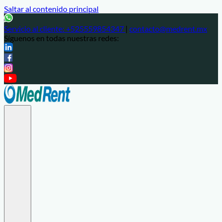
Saltar al contenido principal
Servicio al cliente:
+525559854347
|
contacto@medrent.mx
Síguenos en todas nuestras redes: