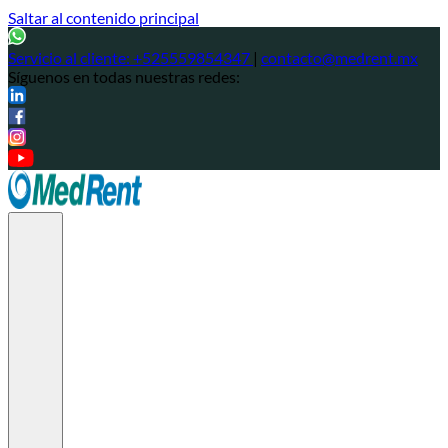
Saltar al contenido principal
Servicio al cliente:
+525559854347
|
contacto@medrent.mx
Síguenos en todas nuestras redes: