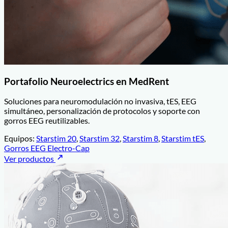
Portafolio Neuroelectrics en MedRent
Soluciones para neuromodulación no invasiva, tES, EEG
simultáneo, personalización de protocolos y soporte con
gorros EEG reutilizables.
Equipos:
Starstim 20
,
Starstim 32
,
Starstim 8
,
Starstim tES
,
Gorros EEG Electro-Cap
Ver productos