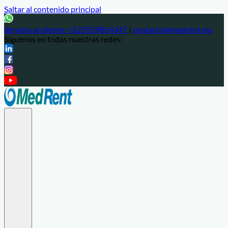
Saltar al contenido principal
Servicio al cliente:
+525559854347
|
contacto@medrent.mx
Síguenos en todas nuestras redes: