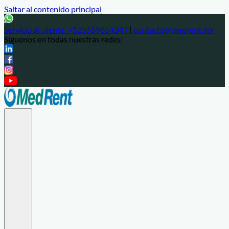
Saltar al contenido principal
Servicio al cliente:
+525559854347
|
contacto@medrent.mx
Síguenos en todas nuestras redes: