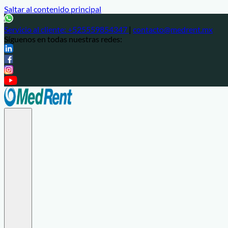
Saltar al contenido principal
Servicio al cliente:
+525559854347
|
contacto@medrent.mx
Síguenos en todas nuestras redes: