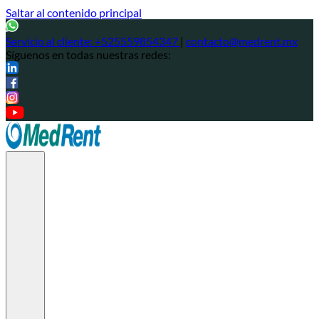
Saltar al contenido principal
Servicio al cliente:
+525559854347
|
contacto@medrent.mx
Síguenos en todas nuestras redes: