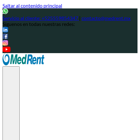
Saltar al contenido principal
Servicio al cliente:
+525559854347
|
contacto@medrent.mx
Síguenos en todas nuestras redes: